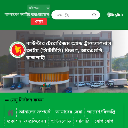
বাংলাদেশ জাতীয় তথ্য বাতায়ন
English
দেখুন
কাউন্টার টেরোরিজম অ্যান্ড ট্রান্সন্যাশনাল
ক্রাইম (সিটিটিসি) বিভাগ, আরএমপি,
রাজশাহী
মেনু নির্বাচন করুন
আমাদের সম্পর্কে
আমাদের সেবা
আদেশ/বিজ্ঞপ্তি
প্রকাশনা ও প্রতিবেদন
ডাউনলোড
গ্যালারি
যোগাযোগ